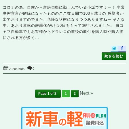
コロナの為、自粛から超絶自衛に勤しんでいる小坂ですよー！ 非常
事態宣言が解除になったもののここ数日間で100人越えの 感染者が
出ておりますのでまた、危険な状態になりつつありますねー そんな
中、あおり運転の厳罰化が6月30日をもって施行されました。 ヨコ
ヤマ自動車でもお客様からドラレコの前後の取付を購入時や購入後
にされる方が多く...
続きを読む
0
2020/07/05
Next »
Page 1 of 2:
1
2