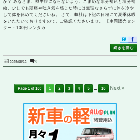
か？ みなさま、熱中症にならないよう、こまめな水分補給と塩分補
給、少しでも頭痛や吐き気を感じた時には無理なさらずに体を冷や
して体を休めてくださいね。 さて、弊社は下記の日程にて夏季休暇
をいただいておりますので、ご確認くださいませ。 【車両販売セン
ター・100円レンタカ...
続きを読む
0
2025/08/12
Next »
Page 1 of 10:
1
2
3
4
5
...
10