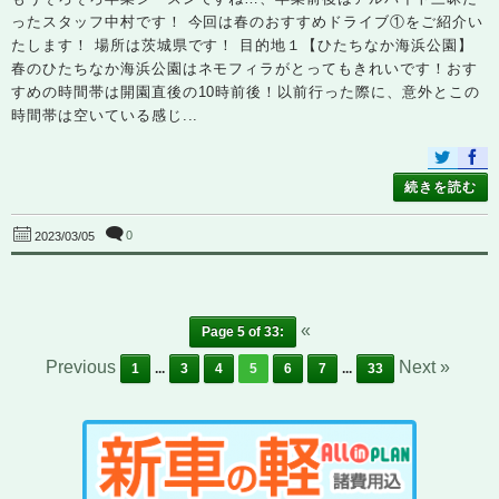
ったスタッフ中村です！ 今回は春のおすすめドライブ①をご紹介い
たします！ 場所は茨城県です！ 目的地１【ひたちなか海浜公園】
春のひたちなか海浜公園はネモフィラがとってもきれいです！おす
すめの時間帯は開園直後の10時前後！以前行った際に、意外とこの
時間帯は空いている感じ...
続きを読む
0
2023/03/05
«
Page 5 of 33:
Previous
Next »
1
...
3
4
5
6
7
...
33