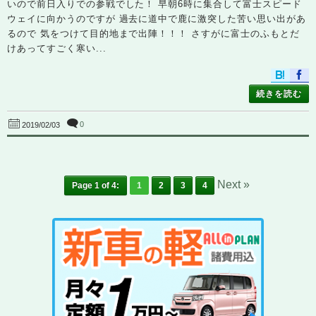
いので前日入りでの参戦でした！ 早朝6時に集合して富士スピード
ウェイに向かうのですが 過去に道中で鹿に激突した苦い思い出があ
るので 気をつけて目的地まで出陣！！！ さすがに富士のふもとだ
けあってすごく寒い...
続きを読む
0
2019/02/03
Next »
Page 1 of 4:
1
2
3
4