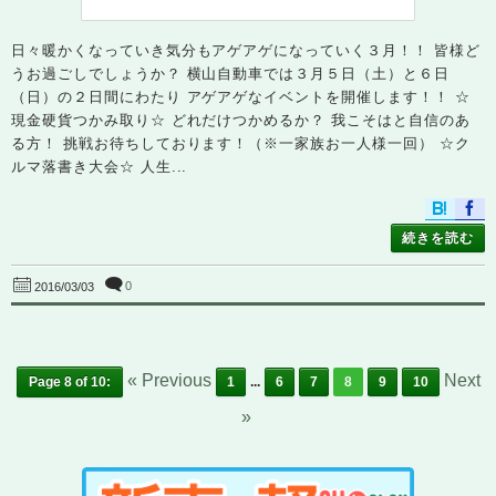
日々暖かくなっていき気分もアゲアゲになっていく３月！！ 皆様ど
うお過ごしでしょうか？ 横山自動車では３月５日（土）と６日
（日）の２日間にわたり アゲアゲなイベントを開催します！！ ☆
現金硬貨つかみ取り☆ どれだけつかめるか？ 我こそはと自信のあ
る方！ 挑戦お待ちしております！（※一家族お一人様一回） ☆ク
ルマ落書き大会☆ 人生...
続きを読む
0
2016/03/03
« Previous
Next
Page 8 of 10:
1
...
6
7
8
9
10
»