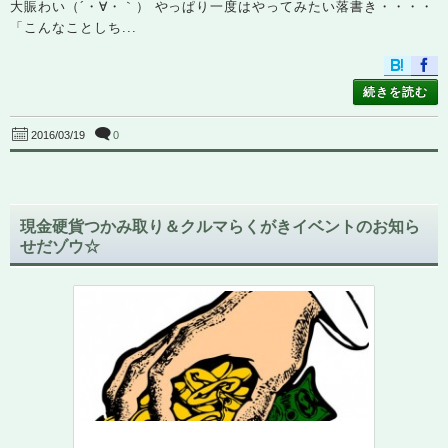
大賑わい（´・∀・｀） やっぱり一度はやってみたい落書き・・・・
「こんなことしち...
続きを読む
0
2016/03/19
現金硬貨つかみ取り＆クルマらくがきイベントのお知ら
せだゾウ☆