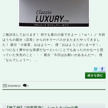
ご無沙汰しております！ 何でも屋の小坂ですよー（＾ω＾）ノ 今回
はうちの親分（店長）からのキラーパスがまたまたやってきまし
た！ 親分「小坂君、おはようー」 僕「おはようございまーす！」
いつになく爽やかな挨拶だなーといいことでもあったのかなーと思
っていた矢先のこと・・・ 親分「今日はお願いがあるんだー」 僕
「なんでしょうー」 ...
続きを読む
0
2016/06/14
【施工例】”内装変身” シートカバーの巻